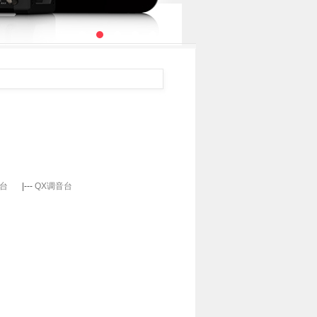
台
|---
QX调音台