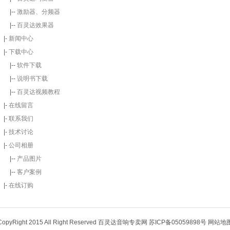
|--
激励器、分频器
|--
百灵达效果器
|-
新闻中心
|-
下载中心
|--
软件下载
|--
说明书下载
|--
百灵达视频教程
|-
在线留言
|-
联系我们
|-
技术讨论
|-
公司相册
|--
产品图片
|--
客户案例
|-
在线订购
CopyRight 2015 All Right Reserved 百灵达音响专卖网 苏ICP备05059898号
网站地