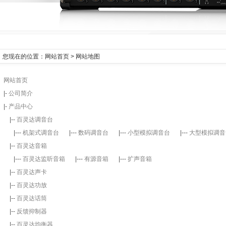
您现在的位置：
网站首页
> 网站地图
网站首页
|-
公司简介
|-
产品中心
|--
百灵达调音台
|---
机架式调音台
|---
数码调音台
|---
小型模拟调音台
|---
大型模拟调音
|--
百灵达音箱
|---
百灵达监听音箱
|---
有源音箱
|---
扩声音箱
|--
百灵达声卡
|--
百灵达功放
|--
百灵达话筒
|--
反馈抑制器
|--
百灵达均衡器