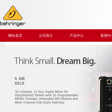
网站首页
公司简介
产品中心
新闻中