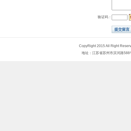
验证码：
CopyRight 2015 All Right
地址：江苏省苏州市滨河路588号 电话